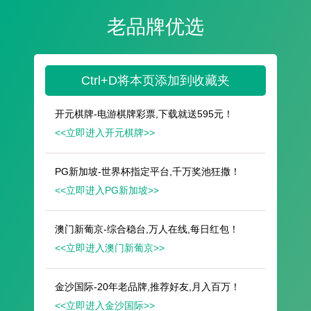
遥想公瑾当年，小乔初嫁了，雄姿英发。
羽扇纶巾，谈笑间，樯橹灰飞烟灭。
故国神游，多情应笑我，早生华发。
人生如梦，一尊还酹江月。